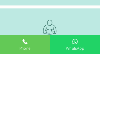
Weight Management
Phone
WhatsApp
Fat burning
Anti-cellulite
Meal replacement
Satiety control
Blood sugar management
General Health
Multivitamin & minerals boost